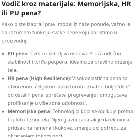
Vodič kroz materijale: Memorijska, HR
ili PU pena?
Kako biste izabrali pravi model iz naše ponude, važno je
da razumete funkciju svake pene koju koristimo u
proizvodnji:
PU pena
: Čvrsta i izdržljiva osnova. Pruža odličnu
stabilnost i tvrđu potporu, idealnu za pravilno držanje
tela.
HR pena (High Resilience)
: Visokoelastična pena sa
otvorenom ćelijskom strukturom. Znatno bolje “diše”
od ostalih pena, sprečava pregrevanje i omogućava
profilisanje u više zona udobnosti.
Memorijska pena
: Tehnologija koja se oblikuje prema
toploti i težini tela. Njen glavni zadatak je da eliminiše
pritisak na ramena i kukove, smanjujući potrebu za
okretanjem tokom noći.