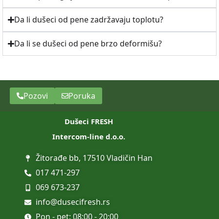
Da li dušeci od pene zadržavaju toplotu?
Da li se dušeci od pene brzo deformišu?
Pozovi
Poruka
Dušeci FRESH
Intercom-line d.o.o.
Žitorađe bb, 17510 Vladičin Han
017 471-297
069 673-237
info@dusecifresh.rs
Pon - pet: 08:00 - 20:00