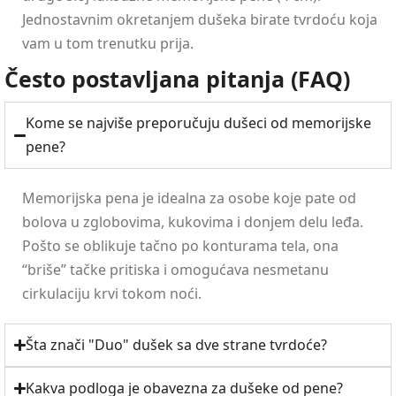
Jednostavnim okretanjem dušeka birate tvrdoću koja
vam u tom trenutku prija.
Često postavljana pitanja (FAQ)
Kome se najviše preporučuju dušeci od memorijske
pene?
Memorijska pena je idealna za osobe koje pate od
bolova u zglobovima, kukovima i donjem delu leđa.
Pošto se oblikuje tačno po konturama tela, ona
“briše” tačke pritiska i omogućava nesmetanu
cirkulaciju krvi tokom noći.
Šta znači "Duo" dušek sa dve strane tvrdoće?
Kakva podloga je obavezna za dušeke od pene?