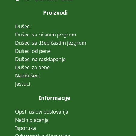
Proizvodi
Dušeci
Dušeci sa žičanim jezgrom
Dušeci sa džepićastim jezgrom
Dušeci od pene
Dušeci na rasklapanje
Dušeci za bebe
Naddušeci
Jastuci
Informacije
Opšti uslovi poslovanja
Način plaćanja
Isporuka