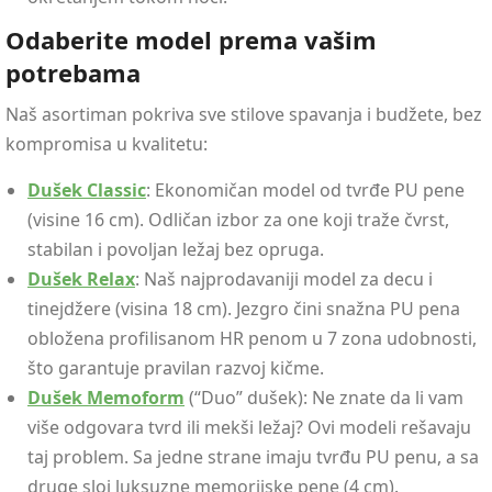
Odaberite model prema vašim
potrebama
Naš asortiman pokriva sve stilove spavanja i budžete, bez
kompromisa u kvalitetu:
Dušek Classic
: Ekonomičan model od tvrđe PU pene
(visine 16 cm). Odličan izbor za one koji traže čvrst,
stabilan i povoljan ležaj bez opruga.
Dušek Relax
: Naš najprodavaniji model za decu i
tinejdžere (visina 18 cm). Jezgro čini snažna PU pena
obložena profilisanom HR penom u 7 zona udobnosti,
što garantuje pravilan razvoj kičme.
Dušek Memoform
(“Duo” dušek): Ne znate da li vam
više odgovara tvrd ili mekši ležaj? Ovi modeli rešavaju
taj problem. Sa jedne strane imaju tvrđu PU penu, a sa
druge sloj luksuzne memorijske pene (4 cm).