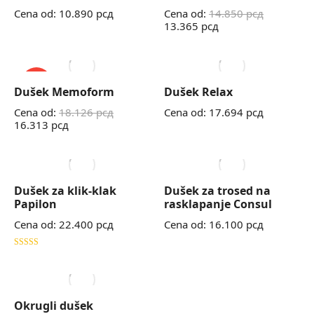
Cena od:
10.890
рсд
Cena od:
14.850
рсд
13.365
рсд
AKCIJA!
Dušek Memoform
Dušek Relax
Cena od:
18.126
рсд
Cena od:
17.694
рсд
16.313
рсд
Dušek za klik-klak
Dušek za trosed na
Papilon
rasklapanje Consul
Cena od:
22.400
рсд
Cena od:
16.100
рсд
Ocenjeno
sa
5.00
od 5
Okrugli dušek