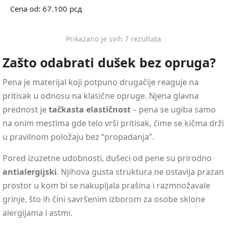
Cena od:
67.100
рсд
Prikazano je svih 7 rezultata
Zašto odabrati dušek bez opruga?
Pena je materijal koji potpuno drugačije reaguje na
pritisak u odnosu na klasične opruge. Njena glavna
prednost je
tačkasta elastičnost
– pena se ugiba samo
na onim mestima gde telo vrši pritisak, čime se kičma drži
u pravilnom položaju bez “propadanja”.
Pored izuzetne udobnosti, dušeci od pene su prirodno
antialergijski
. Njihova gusta struktura ne ostavlja prazan
prostor u kom bi se nakupljala prašina i razmnožavale
grinje, što ih čini savršenim izborom za osobe sklone
alergijama i astmi.