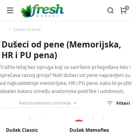
Dušeci od pene
You are here:
Dušeci od pene (Memorijska,
HR i PU pena)
Tražite ležaj bez opruga koji se savršeno prilagođava telu i
sprečava razvoj grinja? Naši dušeci od pene napravljeni su
od najkvalitetnije memorijske, HR i PU pene, kako bi pružili
idealan balans između anatomske podrške i udobnosti.
Filteri
AKCIJA!
Dušek Classic
Dušek Memoflex