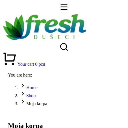
Your cart
0
рсд
You are here:
Home
Shop
Moja korpa
Moja korpa