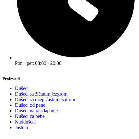
Pon - pet: 08:00 - 20:00
Proizvodi
Dušeci
Dušeci sa žičanim jezgrom
Dušeci sa džepićastim jezgrom
Dušeci od pene
Dušeci na rasklapanje
Dušeci za bebe
Naddušeci
Jastuci