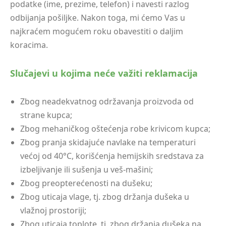
podatke (ime, prezime, telefon) i navesti razlog
odbijanja pošiljke. Nakon toga, mi ćemo Vas u
najkraćem mogućem roku obavestiti o daljim
koracima.
Slučajevi u kojima neće važiti reklamacija
Zbog neadekvatnog održavanja proizvoda od
strane kupca;
Zbog mehaničkog oštećenja robe krivicom kupca;
Zbog pranja skidajuće navlake na temperaturi
većoj od 40°C, korišćenja hemijskih sredstava za
izbeljivanje ili sušenja u veš-mašini;
Zbog preopterećenosti na dušeku;
Zbog uticaja vlage, tj. zbog držanja dušeka u
vlažnoj prostoriji;
Zbog uticaja toplote, tj. zbog držanja dušeka na