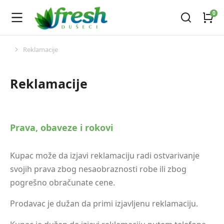
Reklamacije
You are here:
Reklamacije
Prava, obaveze i rokovi
Kupac može da izjavi reklamaciju radi ostvarivanje
svojih prava zbog nesaobraznosti robe ili zbog
pogrešno obračunate cene.
Prodavac je dužan da primi izjavljenu reklamaciju.