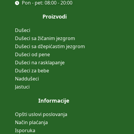
Pon - pet: 08:00 - 20:00
Proizvodi
Dušeci
Dušeci sa žičanim jezgrom
Dušeci sa džepićastim jezgrom
Dušeci od pene
Dušeci na rasklapanje
Dušeci za bebe
Naddušeci
Jastuci
Informacije
Opšti uslovi poslovanja
Način plaćanja
Isporuka