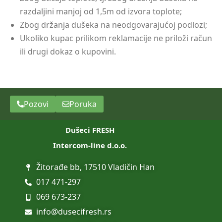
razdaljini manjoj od 1,5m od izvora toplote;
Zbog držanja dušeka na neodgovarajućoj podlozi;
Ukoliko kupac prilikom reklamacije ne priloži račun
ili drugi dokaz o kupovini.
Pozovi
Poruka
Dušeci FRESH
Intercom-line d.o.o.
Žitorađe bb, 17510 Vladičin Han
017 471-297
069 673-237
info@dusecifresh.rs