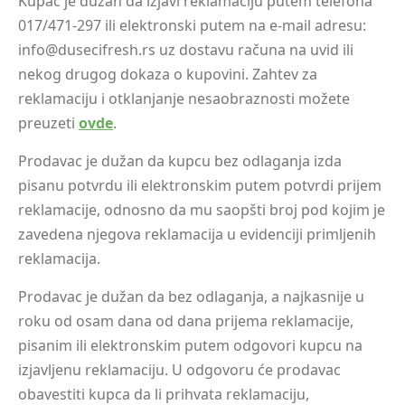
Kupac je dužan da izjavi reklamaciju putem telefona
017/471-297 ili elektronski putem na e-mail adresu:
info@dusecifresh.rs uz dostavu računa na uvid ili
nekog drugog dokaza o kupovini. Zahtev za
reklamaciju i otklanjanje nesaobraznosti možete
preuzeti
ovde
.
Prodavac je dužan da kupcu bez odlaganja izda
pisanu potvrdu ili elektronskim putem potvrdi prijem
reklamacije, odnosno da mu saopšti broj pod kojim je
zavedena njegova reklamacija u evidenciji primljenih
reklamacija.
Prodavac je dužan da bez odlaganja, a najkasnije u
roku od osam dana od dana prijema reklamacije,
pisanim ili elektronskim putem odgovori kupcu na
izjavljenu reklamaciju. U odgovoru će prodavac
obavestiti kupca da li prihvata reklamaciju,