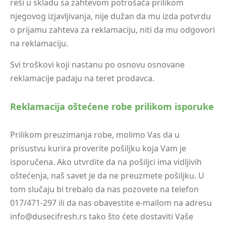
reši u skladu sa zahtevom potrošača prilikom
njegovog izjavljivanja, nije dužan da mu izda potvrdu
o prijamu zahteva za reklamaciju, niti da mu odgovori
na reklamaciju.
Svi troškovi koji nastanu po osnovu osnovane
reklamacije padaju na teret prodavca.
Reklamacija oštećene robe prilikom isporuke
Prilikom preuzimanja robe, molimo Vas da u
prisustvu kurira proverite pošiljku koja Vam je
isporučena. Ako utvrdite da na pošiljci ima vidljivih
oštećenja, naš savet je da ne preuzmete pošiljku. U
tom slučaju bi trebalo da nas pozovete na telefon
017/471-297 ili da nas obavestite e-mailom na adresu
info@dusecifresh.rs tako što ćete dostaviti Vaše