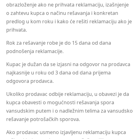
obrazloženje ako ne prihvata reklamaciju, izašnjenje
o zahtevu kupca o načinu rešavanja i konkretan
predlog u kom roku i kako će rešiti reklamaciju ako je
prihvata.
Rok za rešavanje robe je do 15 dana od dana
podnošenja reklamacije.
Kupac je dužan da se izjasni na odgovor na prodavca
najkasnije u roku od 3 dana od dana prijema
odgovora prodavca.
Ukoliko prodavac odbije reklamaciju, u obavezi je da
kupca obavesti o mogućnosti rešavanja spora
vansudskim putem i o nadležnim telima za vansudsko
rešavanje potrošačkih sporova.
Ako prodavac usmeno izjavljenu reklamaciju kupca