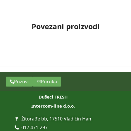
Povezani proizvodi
Pozovi
Poruka
Dušeci FRESH
Intercom-line d.o.o.
Žitorađe bb, 17510 Vladičin Han
017 471-297