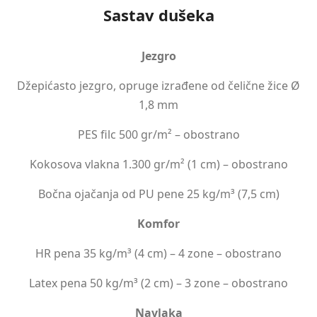
Sastav dušeka
Jezgro
Džepićasto jezgro, opruge izrađene od čelične žice Ø
1,8 mm
PES filc 500 gr/m² – obostrano
Kokosova vlakna 1.300 gr/m² (1 cm) – obostrano
Bočna ojačanja od PU pene 25 kg/m³ (7,5 cm)
Komfor
HR pena 35 kg/m³ (4 cm) – 4 zone – obostrano
Latex pena 50 kg/m³ (2 cm) – 3 zone – obostrano
Navlaka