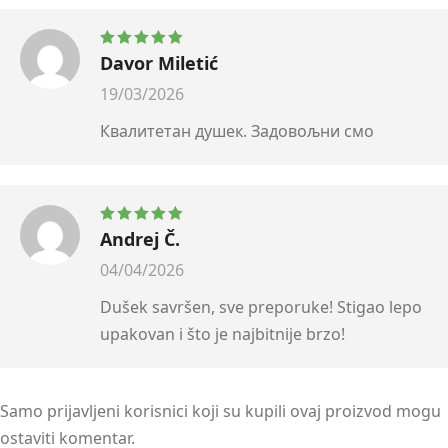
Davor Miletić
Ocenjeno sa
5
od 5
19/03/2026
Квалитетан душек. Задовољни смо
Andrej Č.
Ocenjeno sa
5
od 5
04/04/2026
Dušek savršen, sve preporuke! Stigao lepo
upakovan i što je najbitnije brzo!
Samo prijavljeni korisnici koji su kupili ovaj proizvod mogu
ostaviti komentar.