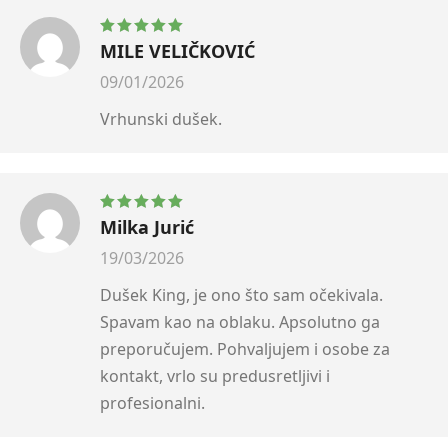
MILE VELIČKOVIĆ
Ocenjeno sa
5
od 5
09/01/2026
Vrhunski dušek.
Milka Jurić
Ocenjeno sa
5
od 5
19/03/2026
Dušek King, je ono što sam očekivala.
Spavam kao na oblaku. Apsolutno ga
preporučujem. Pohvaljujem i osobe za
kontakt, vrlo su predusretljivi i
profesionalni.