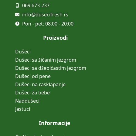
069 673-237
info@dusecifresh.rs
Pon - pet: 08:00 - 20:00
Proizvodi
Dušeci
Dušeci sa žičanim jezgrom
Dušeci sa džepićastim jezgrom
Dušeci od pene
Dušeci na rasklapanje
Dušeci za bebe
Naddušeci
Jastuci
Informacije