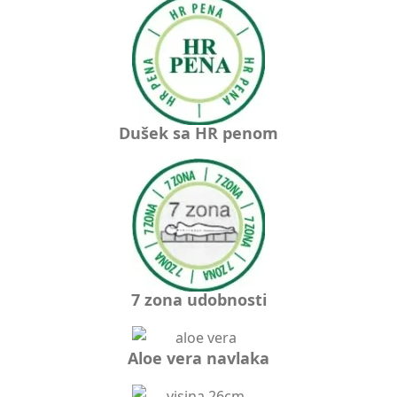
Dušek sa HR penom
7 zona udobnosti
Aloe vera navlaka