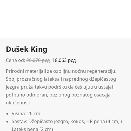
Dušek King
Cena od:
20.070
рсд
18.063
рсд
Prirodni materijali za ozbiljnu noćnu regeneraciju.
Spoj prozračnog lateksa i naprednog džepićastog
jezgra pruža takvu podršku da ćeš ujutru ustajati
potpuno odmoran, bez onog poznatog osećaja
ukočenosti.
Visina: 26 cm
Sastav: Džepičasto jezgro, kokos, HR pena (4 cm) i
Lateks pena (2 cm)