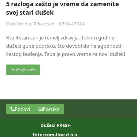
5 razloga zašto je vreme da zamenite
svoj stari dušek
O dušecima
,
Zdrav san
03/04/2024
Kvalitetan san je temelj zdravlja. Tokom godina,
dušeci gube podršku, što dovodi do nelagodnosti i
čestog buđenja. Tada je pravo vreme za novi dušek!
Pročitajte više
Pozovi
Poruka
Dušeci FRESH
Intercom-line d.o.o.