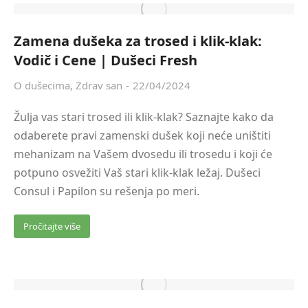
Zamena dušeka za trosed i klik-klak:
Vodič i Cene | Dušeci Fresh
O dušecima
,
Zdrav san
22/04/2024
Žulja vas stari trosed ili klik-klak? Saznajte kako da
odaberete pravi zamenski dušek koji neće uništiti
mehanizam na Vašem dvosedu ili trosedu i koji će
potpuno osvežiti Vaš stari klik-klak ležaj. Dušeci
Consul i Papilon su rešenja po meri.
Pročitajte više