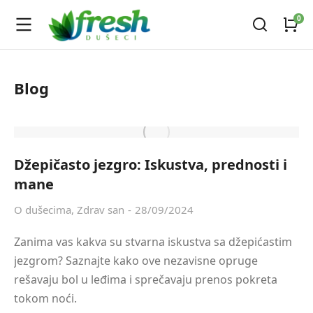
Blog
Džepičasto jezgro: Iskustva, prednosti i
mane
O dušecima
,
Zdrav san
28/09/2024
Zanima vas kakva su stvarna iskustva sa džepićastim
jezgrom? Saznajte kako ove nezavisne opruge
rešavaju bol u leđima i sprečavaju prenos pokreta
tokom noći.