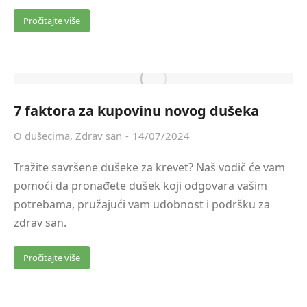
Pročitajte više
7 faktora za kupovinu novog dušeka
O dušecima
,
Zdrav san
14/07/2024
Tražite savršene dušeke za krevet? Naš vodič će vam
pomoći da pronađete dušek koji odgovara vašim
potrebama, pružajući vam udobnost i podršku za
zdrav san.
Pročitajte više