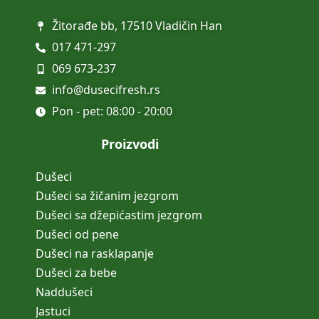
Žitorađe bb, 17510 Vladičin Han
017 471-297
069 673-237
info@dusecifresh.rs
Pon - pet: 08:00 - 20:00
Proizvodi
Dušeci
Dušeci sa žičanim jezgrom
Dušeci sa džepićastim jezgrom
Dušeci od pene
Dušeci na rasklapanje
Dušeci za bebe
Naddušeci
Jastuci